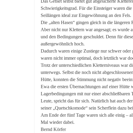
Das Gebiet selbst bietet gut abgesicherte Klettere
Schwierigkeitsgrad. Für die Einsteiger waren die
Seillängen ideal zur Eingewöhnung an den Fels.
Die „alten Hasen“ gingen gleich in die längeren R
Aber nicht nur Klettern war angesagt; es wurde 
und den Bedingungen geschuldet. Denn für diese
außergewöhnlich hoch.
Dadurch waren einige Zustiege nur schwer oder g
waren nicht immer optimal, doch letztlich war do
Trotz der unterschiedlichen Kletterniveaus war
unterwegs. Selbst die noch nicht abgeschlossen
Hütte, konnten die Stimmung nicht negativ beein
Ewa die ersten Übernachtungen auf einer Hütte w
Lagerbedingungen mit nur einer abschließbaren 
Leute, spricht das für sich. Natürlich hat auch d
seiner „Quetschkomode“ sein Scherflein dazu bei
Am Ende der fünf Tage waren sich alle einig – al
Mal wieder dabei.
Bernd Körfer