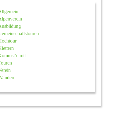
Allgemein
Alpenverein
Ausbildung
Gemeinschaftstouren
Hochtour
Klettern
Kommst’e mit
Touren
Verein
Wandern