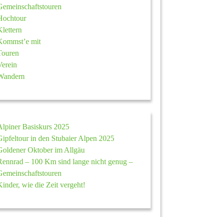
Gemeinschaftstouren
Hochtour
Klettern
Kommst’e mit
Touren
Verein
Wandern
Alpiner Basiskurs 2025
Gipfeltour in den Stubaier Alpen 2025
Goldener Oktober im Allgäu
Rennrad – 100 Km sind lange nicht genug –
Gemeinschaftstouren
Kinder, wie die Zeit vergeht!