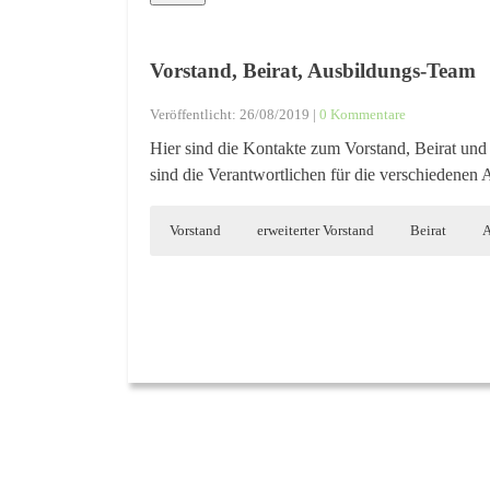
Vorstand, Beirat, Ausbildungs-Team
Veröffentlicht: 26/08/2019 |
0 Kommentare
Hier sind die Kontakte zum Vorstand, Beirat un
sind die Verantwortlichen für die verschiedenen
Vorstand
erweiterter Vorstand
Beirat
A
Ulrich Herz
Oliver Niebuhr
Hans-Werner Treppmann
Andreas Römer
1. Vorsitzender
Hüttenreferent Mallnitz
Kletterbetreuer Breitensport
Trainer B Hochtouren
,
Webmaster
0157 / 33226391
ulrich.herz@dav-hagen.de
+49 171 4387440
0163 / 6661154
oliver.niebuhr@dav-hagen.de
hans-werner.treppmann@dav-hagen.de
0171 / 4880616
andreas.roemer@dav-hagen.de