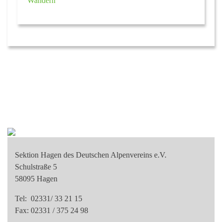
Wandern
Sektion Hagen des Deutschen Alpenvereins e.V.
Schulstraße 5
58095 Hagen
Tel: 02331/ 33 21 15
Fax: 02331 / 375 24 98