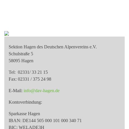
Sektion Hagen des Deutschen Alpenvereins e.V.
Schulstraße 5
58095 Hagen
Tel: 02331/ 33 21 15
Fax: 02331 / 375 24 98
E-Mail:
info@dav-hagen.de
Kontoverbindung:
Sparkasse Hagen
IBAN: DE144 505 000 101 000 340 71
BIC: WELADE3H