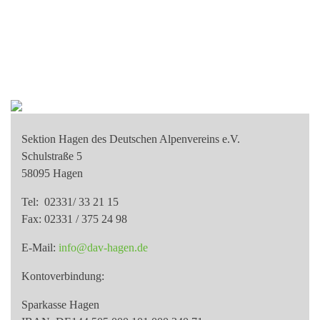
Sektion Hagen des Deutschen Alpenvereins e.V.
Schulstraße 5
58095 Hagen
Tel: 02331/ 33 21 15
Fax: 02331 / 375 24 98
E-Mail:
info@dav-hagen.de
Kontoverbindung:
Sparkasse Hagen