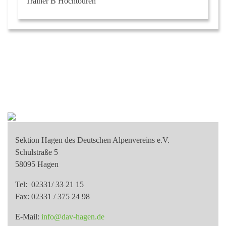
Trainer B Hochtouren
Sektion Hagen des Deutschen Alpenvereins e.V.
Schulstraße 5
58095 Hagen
Tel: 02331/ 33 21 15
Fax: 02331 / 375 24 98
E-Mail:
info@dav-hagen.de