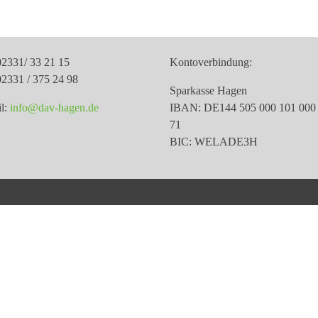
02331/ 33 21 15
Kontoverbindung:
02331 / 375 24 98
Sparkasse Hagen
l:
info@dav-hagen.de
IBAN: DE144 505 000 101 000
71
BIC: WELADE3H