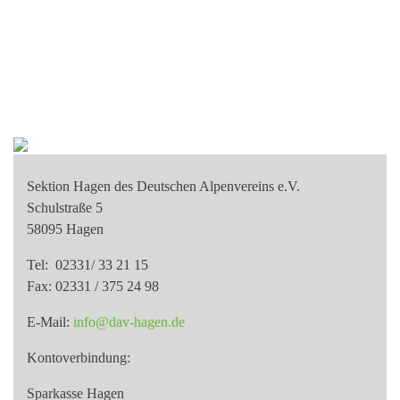
Sektion Hagen des Deutschen Alpenvereins e.V.
Schulstraße 5
58095 Hagen
Tel: 02331/ 33 21 15
Fax: 02331 / 375 24 98
E-Mail:
info@dav-hagen.de
Kontoverbindung:
Sparkasse Hagen